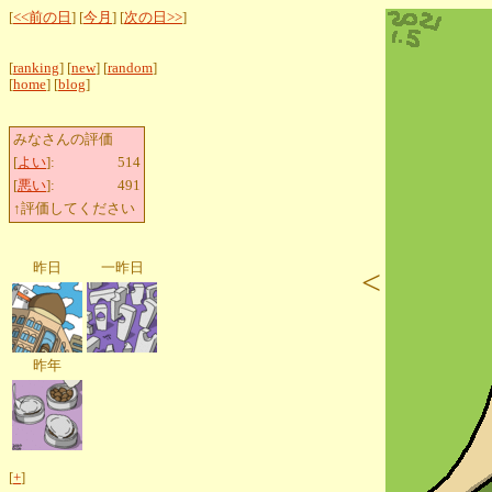
[
<<前の日
] [
今月
] [
次の日>>
]
[
ranking
] [
new
] [
random
]
[
home
] [
blog
]
みなさんの評価
[
よい
]:
514
[
悪い
]:
491
↑評価してください
昨日
一昨日
<
昨年
[
+
]