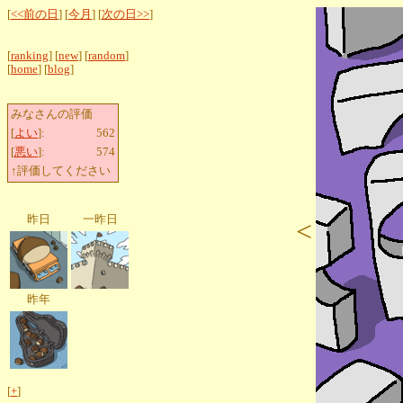
[
<<前の日
] [
今月
] [
次の日>>
]
[
ranking
] [
new
] [
random
]
[
home
] [
blog
]
みなさんの評価
[
よい
]:
562
[
悪い
]:
574
↑評価してください
昨日
一昨日
<
昨年
[
+
]