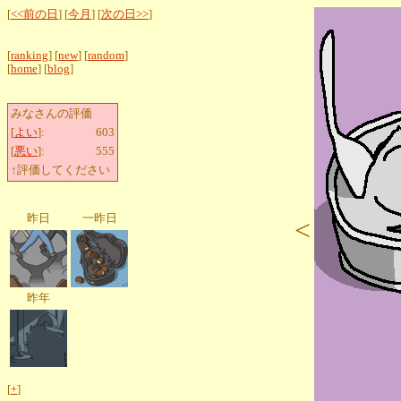
[
<<前の日
] [
今月
] [
次の日>>
]
[
ranking
] [
new
] [
random
]
[
home
] [
blog
]
みなさんの評価
[
よい
]:
603
[
悪い
]:
555
↑評価してください
昨日
一昨日
<
昨年
[
+
]