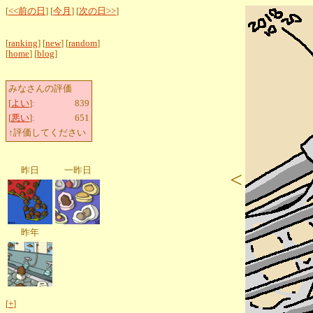
[
<<前の日
] [
今月
] [
次の日>>
]
[
ranking
] [
new
] [
random
]
[
home
] [
blog
]
みなさんの評価
[
よい
]:
839
[
悪い
]:
651
↑評価してください
昨日
一昨日
<
昨年
[
+
]