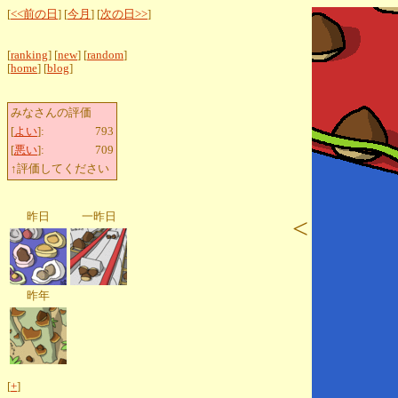
[
<<前の日
] [
今月
] [
次の日>>
]
[
ranking
] [
new
] [
random
]
[
home
] [
blog
]
みなさんの評価
[
よい
]:
793
[
悪い
]:
709
↑評価してください
昨日
一昨日
<
昨年
[
+
]