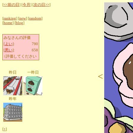
[
<<前の日
] [
今月
] [
次の日>>
]
[
ranking
] [
new
] [
random
]
[
home
] [
blog
]
みなさんの評価
[
よい
]:
790
[
悪い
]:
658
↑評価してください
昨日
一昨日
<
昨年
[
+
]