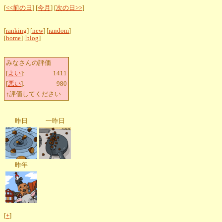
[
<<前の日
] [
今月
] [
次の日>>
]
[
ranking
] [
new
] [
random
]
[
home
] [
blog
]
みなさんの評価
[
よい
]:
1411
[
悪い
]:
980
↑評価してください
昨日
一昨日
昨年
[
+
]