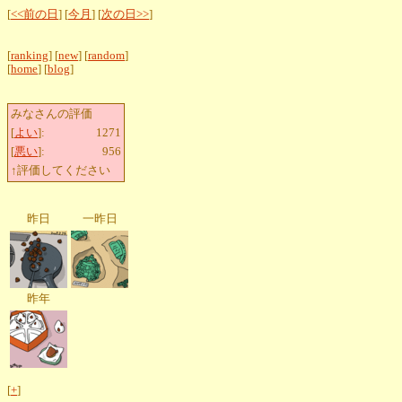
[
<<前の日
] [
今月
] [
次の日>>
]
[
ranking
] [
new
] [
random
]
[
home
] [
blog
]
みなさんの評価
[
よい
]:
1271
[
悪い
]:
956
↑評価してください
昨日
一昨日
昨年
[
+
]