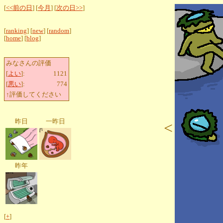
[
<<前の日
] [
今月
] [
次の日>>
]
[
ranking
] [
new
] [
random
]
[
home
] [
blog
]
みなさんの評価
[
よい
]:
1121
[
悪い
]:
774
↑評価してください
昨日
一昨日
<
昨年
[
+
]