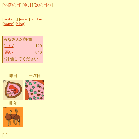
[
<<前の日
] [
今月
] [
次の日>>
]
[
ranking
] [
new
] [
random
]
[
home
] [
blog
]
みなさんの評価
[
よい
]:
1129
[
悪い
]:
840
↑評価してください
昨日
一昨日
昨年
[
+
]