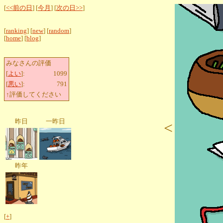
[
<<前の日
] [
今月
] [
次の日>>
]
[
ranking
] [
new
] [
random
]
[
home
] [
blog
]
みなさんの評価
[
よい
]:
1099
[
悪い
]:
791
↑評価してください
昨日
一昨日
<
昨年
[
+
]