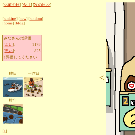
[
<<前の日
] [
今月
] [
次の日>>
]
[
ranking
] [
new
] [
random
]
[
home
] [
blog
]
みなさんの評価
[
よい
]:
1179
[
悪い
]:
825
↑評価してください
昨日
一昨日
<
昨年
[
+
]