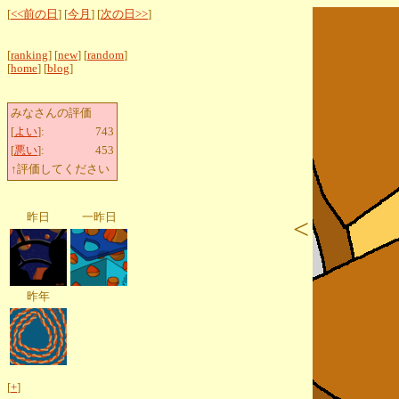
[
<<前の日
] [
今月
] [
次の日>>
]
[
ranking
] [
new
] [
random
]
[
home
] [
blog
]
みなさんの評価
[
よい
]:
743
[
悪い
]:
453
↑評価してください
昨日
一昨日
<
昨年
[
+
]