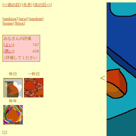
[
<<前の日
] [
今月
] [
次の日>>
]
[
ranking
] [
new
] [
random
]
[
home
] [
blog
]
みなさんの評価
[
よい
]:
747
[
悪い
]:
458
↑評価してください
昨日
一昨日
<
昨年
[
+
]