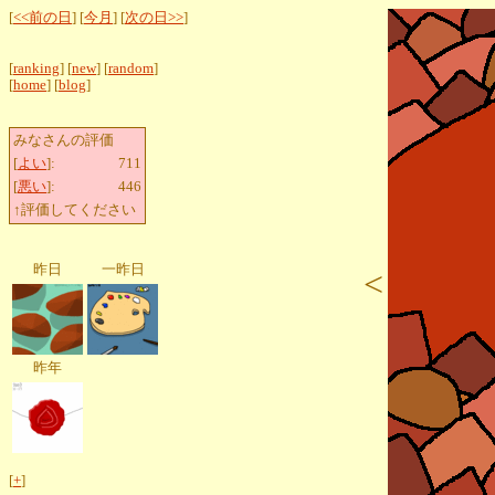
[
<<前の日
] [
今月
] [
次の日>>
]
[
ranking
] [
new
] [
random
]
[
home
] [
blog
]
みなさんの評価
[
よい
]:
711
[
悪い
]:
446
↑評価してください
昨日
一昨日
<
昨年
[
+
]