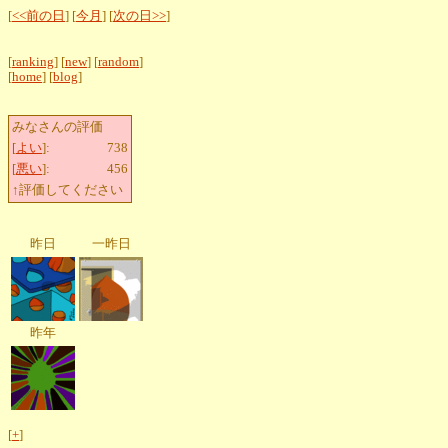
[
<<前の日
] [
今月
] [
次の日>>
]
[
ranking
] [
new
] [
random
]
[
home
] [
blog
]
みなさんの評価
[
よい
]:
738
[
悪い
]:
456
↑評価してください
昨日
一昨日
昨年
[
+
]