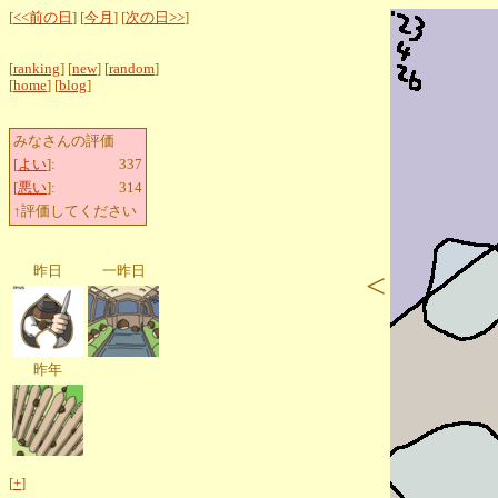
[
<<前の日
] [
今月
] [
次の日>>
]
[
ranking
] [
new
] [
random
]
[
home
] [
blog
]
みなさんの評価
[
よい
]:
337
[
悪い
]:
314
↑評価してください
昨日
一昨日
<
昨年
[
+
]