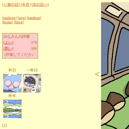
[
<<前の日
] [
今月
] [
次の日>>
]
[
ranking
] [
new
] [
random
]
[
home
] [
blog
]
みなさんの評価
[
よい
]:
378
[
悪い
]:
390
↑評価してください
昨日
一昨日
<
昨年
[
+
]