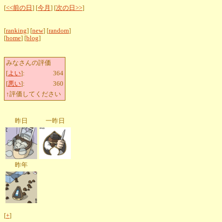
[
<<前の日
] [
今月
] [
次の日>>
]
[
ranking
] [
new
] [
random
]
[
home
] [
blog
]
みなさんの評価
[
よい
]:
364
[
悪い
]:
360
↑評価してください
昨日
一昨日
昨年
[
+
]