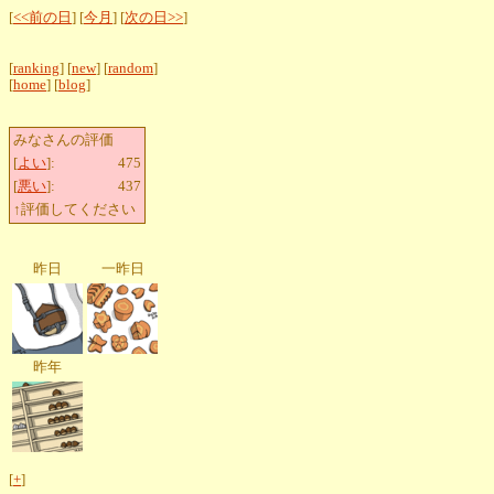
[
<<前の日
] [
今月
] [
次の日>>
]
[
ranking
] [
new
] [
random
]
[
home
] [
blog
]
みなさんの評価
[
よい
]:
475
[
悪い
]:
437
↑評価してください
昨日
一昨日
昨年
[
+
]