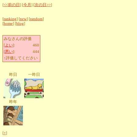
[
<<前の日
] [
今月
] [
次の日>>
]
[
ranking
] [
new
] [
random
]
[
home
] [
blog
]
みなさんの評価
[
よい
]:
460
[
悪い
]:
444
↑評価してください
昨日
一昨日
昨年
[
+
]