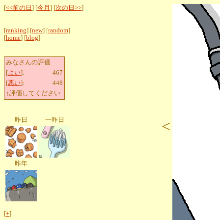
[
<<前の日
] [
今月
] [
次の日>>
]
[
ranking
] [
new
] [
random
]
[
home
] [
blog
]
みなさんの評価
[
よい
]:
467
[
悪い
]:
448
↑評価してください
昨日
一昨日
<
昨年
[
+
]