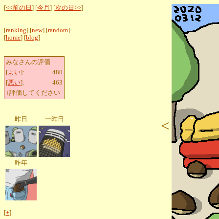
[
<<前の日
] [
今月
] [
次の日>>
]
[
ranking
] [
new
] [
random
]
[
home
] [
blog
]
みなさんの評価
[
よい
]:
480
[
悪い
]:
463
↑評価してください
昨日
一昨日
<
昨年
[
+
]