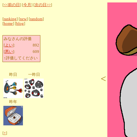
[
<<前の日
] [
今月
] [
次の日>>
]
[
ranking
] [
new
] [
random
]
[
home
] [
blog
]
みなさんの評価
[
よい
]:
892
[
悪い
]:
609
↑評価してください
昨日
一昨日
<
昨年
[
+
]