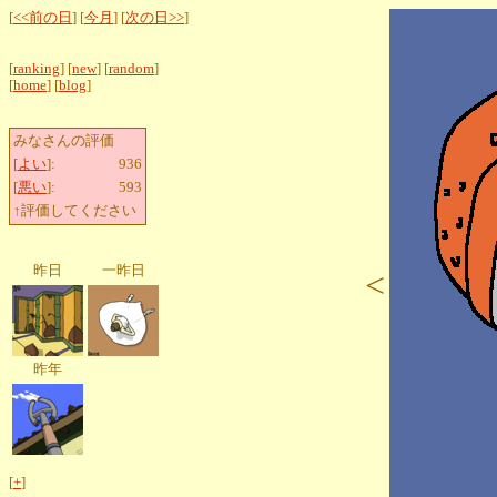
[
<<前の日
] [
今月
] [
次の日>>
]
[
ranking
] [
new
] [
random
]
[
home
] [
blog
]
みなさんの評価
[
よい
]:
936
[
悪い
]:
593
↑評価してください
昨日
一昨日
<
昨年
[
+
]