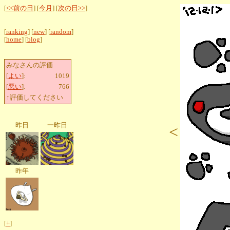
[
<<前の日
] [
今月
] [
次の日>>
]
[
ranking
] [
new
] [
random
]
[
home
] [
blog
]
みなさんの評価
[
よい
]:
1019
[
悪い
]:
766
↑評価してください
昨日
一昨日
<
昨年
[
+
]