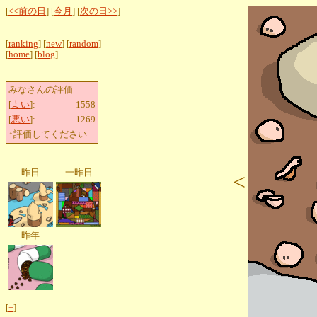
[
<<前の日
] [
今月
] [
次の日>>
]
[
ranking
] [
new
] [
random
]
[
home
] [
blog
]
みなさんの評価
[
よい
]:
1558
[
悪い
]:
1269
↑評価してください
昨日
一昨日
<
昨年
[
+
]