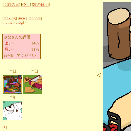
[
<<前の日
] [
今月
] [
次の日>>
]
[
ranking
] [
new
] [
random
]
[
home
] [
blog
]
みなさんの評価
[
よい
]:
1469
[
悪い
]:
1179
↑評価してください
昨日
一昨日
<
昨年
[
+
]