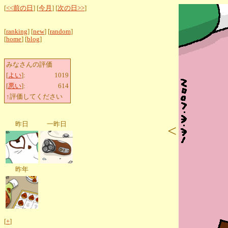
[
<<前の日
] [
今月
] [
次の日>>
]
[
ranking
] [
new
] [
random
]
[
home
] [
blog
]
みなさんの評価
[
よい
]:
1019
[
悪い
]:
614
↑評価してください
昨日
一昨日
<
昨年
[
+
]