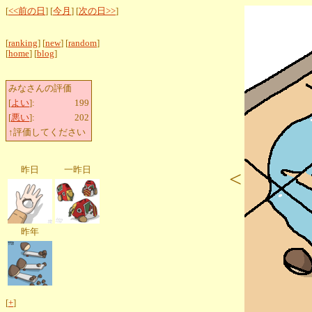
[
<<前の日
] [
今月
] [
次の日>>
]
[
ranking
] [
new
] [
random
]
[
home
] [
blog
]
みなさんの評価
[
よい
]:
199
[
悪い
]:
202
↑評価してください
昨日
一昨日
<
昨年
[
+
]