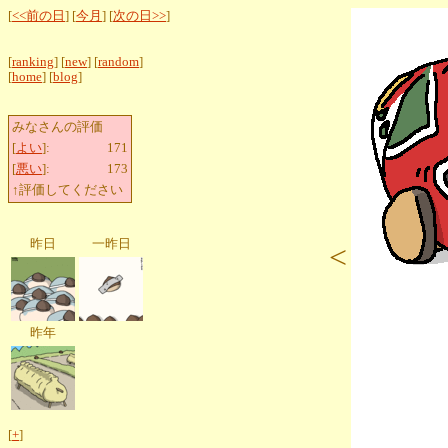
[
<<前の日
] [
今月
] [
次の日>>
]
[
ranking
] [
new
] [
random
]
[
home
] [
blog
]
みなさんの評価
[
よい
]:
171
[
悪い
]:
173
↑評価してください
昨日
一昨日
<
昨年
[
+
]