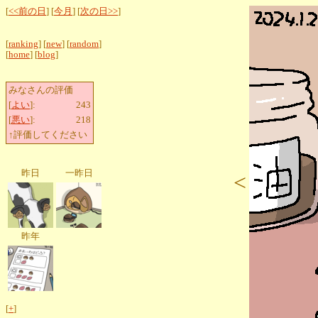
[
<<前の日
] [
今月
] [
次の日>>
]
[
ranking
] [
new
] [
random
]
[
home
] [
blog
]
みなさんの評価
[
よい
]:
243
[
悪い
]:
218
↑評価してください
昨日
一昨日
<
昨年
[
+
]