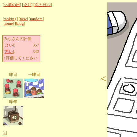
[
<<前の日
] [
今月
] [
次の日>>
]
[
ranking
] [
new
] [
random
]
[
home
] [
blog
]
みなさんの評価
[
よい
]:
357
[
悪い
]:
342
↑評価してください
昨日
一昨日
<
昨年
[
+
]