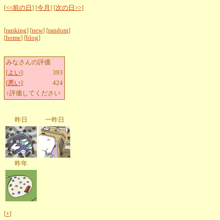
[
<<前の日
] [
今月
] [
次の日>>
]
[
ranking
] [
new
] [
random
]
[
home
] [
blog
]
みなさんの評価
[
よい
]:
393
[
悪い
]:
424
↑評価してください
昨日
一昨日
昨年
[
+
]