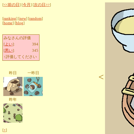
[
<<前の日
] [
今月
] [
次の日>>
]
[
ranking
] [
new
] [
random
]
[
home
] [
blog
]
みなさんの評価
[
よい
]:
394
[
悪い
]:
345
↑評価してください
昨日
一昨日
<
昨年
[
+
]