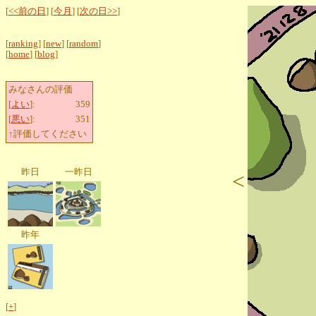
[
<<前の日
] [
今月
] [
次の日>>
]
[
ranking
] [
new
] [
random
]
[
home
] [
blog
]
みなさんの評価
[
よい
]:
359
[
悪い
]:
351
↑評価してください
昨日
一昨日
<
昨年
[
+
]