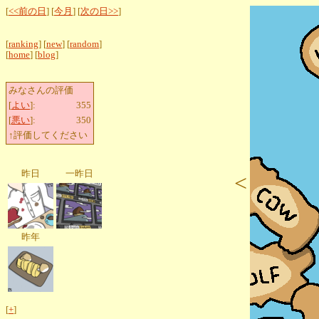
[
<<前の日
] [
今月
] [
次の日>>
]
[
ranking
] [
new
] [
random
]
[
home
] [
blog
]
みなさんの評価
[
よい
]:
355
[
悪い
]:
350
↑評価してください
昨日
一昨日
<
昨年
[
+
]