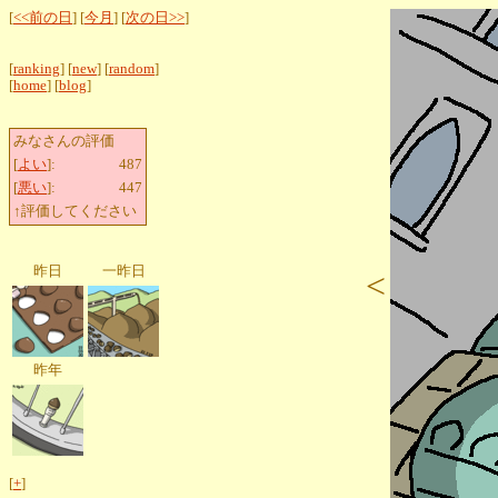
[
<<前の日
] [
今月
] [
次の日>>
]
[
ranking
] [
new
] [
random
]
[
home
] [
blog
]
みなさんの評価
[
よい
]:
487
[
悪い
]:
447
↑評価してください
昨日
一昨日
<
昨年
[
+
]