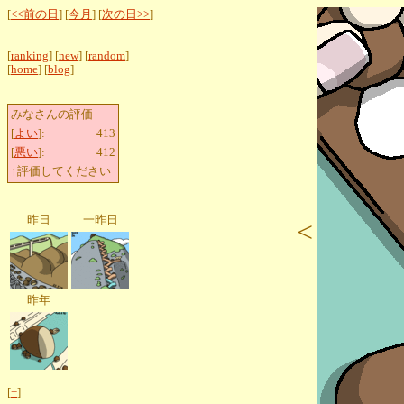
[
<<前の日
] [
今月
] [
次の日>>
]
[
ranking
] [
new
] [
random
]
[
home
] [
blog
]
みなさんの評価
[
よい
]:
413
[
悪い
]:
412
↑評価してください
昨日
一昨日
<
昨年
[
+
]