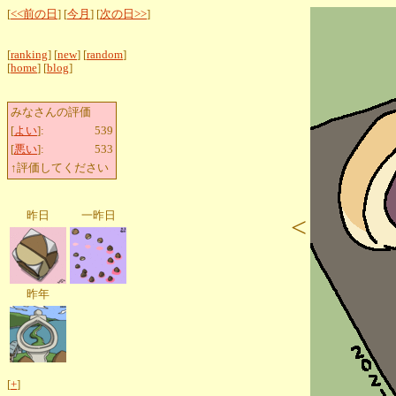
[
<<前の日
] [
今月
] [
次の日>>
]
[
ranking
] [
new
] [
random
]
[
home
] [
blog
]
みなさんの評価
[
よい
]:
539
[
悪い
]:
533
↑評価してください
昨日
一昨日
<
昨年
[
+
]