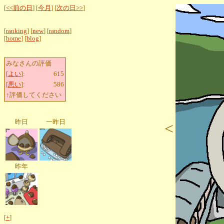
[
<<前の日
] [
今月
] [
次の日>>
]
[
ranking
] [
new
] [
random
]
[
home
] [
blog
]
みなさんの評価
[
よい
]:
615
[
悪い
]:
586
↑評価してください
昨日
一昨日
<
昨年
[
+
]