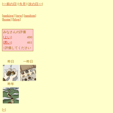
[
<<前の日
] [
今月
] [
次の日>>
]
[
ranking
] [
new
] [
random
]
[
home
] [
blog
]
みなさんの評価
[
よい
]:
490
[
悪い
]:
461
↑評価してください
昨日
一昨日
昨年
[
+
]