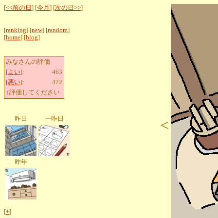
[
<<前の日
] [
今月
] [
次の日>>
]
[
ranking
] [
new
] [
random
]
[
home
] [
blog
]
みなさんの評価
[
よい
]:
463
[
悪い
]:
472
↑評価してください
昨日
一昨日
<
昨年
[
+
]