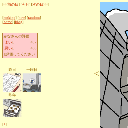
[
<<前の日
] [
今月
] [
次の日>>
]
[
ranking
] [
new
] [
random
]
[
home
] [
blog
]
みなさんの評価
[
よい
]:
487
[
悪い
]:
466
↑評価してください
昨日
一昨日
<
昨年
[
+
]