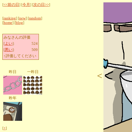
[
<<前の日
] [
今月
] [
次の日>>
]
[
ranking
] [
new
] [
random
]
[
home
] [
blog
]
みなさんの評価
[
よい
]:
524
[
悪い
]:
509
↑評価してください
昨日
一昨日
<
昨年
[
+
]