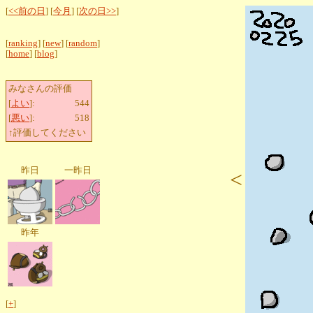
[
<<前の日
] [
今月
] [
次の日>>
]
[
ranking
] [
new
] [
random
]
[
home
] [
blog
]
みなさんの評価
[
よい
]:
544
[
悪い
]:
518
↑評価してください
昨日
一昨日
<
昨年
[
+
]