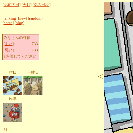
[
<<前の日
] [
今月
] [
次の日>>
]
[
ranking
] [
new
] [
random
]
[
home
] [
blog
]
みなさんの評価
[
よい
]:
733
[
悪い
]:
733
↑評価してください
昨日
一昨日
<
昨年
[
+
]