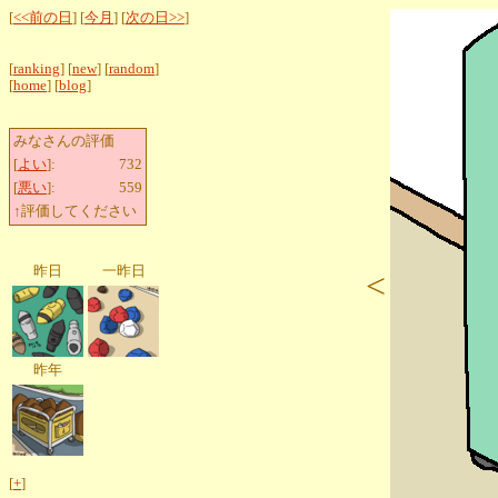
[
<<前の日
] [
今月
] [
次の日>>
]
[
ranking
] [
new
] [
random
]
[
home
] [
blog
]
みなさんの評価
[
よい
]:
732
[
悪い
]:
559
↑評価してください
昨日
一昨日
<
昨年
[
+
]