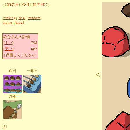
[
<<前の日
] [
今月
] [
次の日>>
]
[
ranking
] [
new
] [
random
]
[
home
] [
blog
]
みなさんの評価
[
よい
]:
794
[
悪い
]:
667
↑評価してください
昨日
一昨日
<
昨年
[
+
]