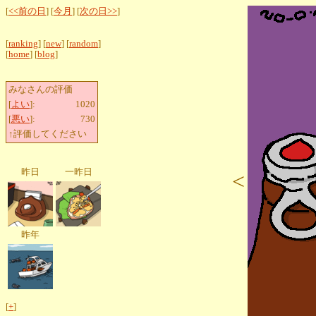
[
<<前の日
] [
今月
] [
次の日>>
]
[
ranking
] [
new
] [
random
]
[
home
] [
blog
]
みなさんの評価
[
よい
]:
1020
[
悪い
]:
730
↑評価してください
昨日
一昨日
<
昨年
[
+
]